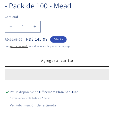
- Pack de 100 - Mead
Cantidad
Cantidad
Reducir
Aumentar
cantidad
cantidad
Precio
Precio
RD$ 145.99
para
para
RD$ 165.00
Oferta
Tarjetas
Tarjetas
habitual
de
Los
gastos de envío
se calculan en la pantalla de pago.
de
de
oferta
Notas
Notas
Rayadas
Rayadas
Agregar al carrito
4x6&quot;
4x6&quot;
-
-
Pack
Pack
de
de
100
100
Retiro disponible en
-
-
Officemate Plaza San Juan
Mead
Mead
Normalmente está listo en 2 horas
Ver información de la tienda