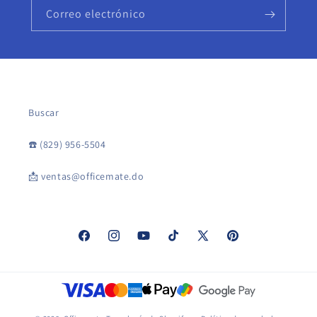
Correo electrónico
Buscar
☎️ (829) 956-5504
📩 ventas@officemate.do
Facebook
Instagram
YouTube
TikTok
X
Pinterest
(Twitter)
Formas
de