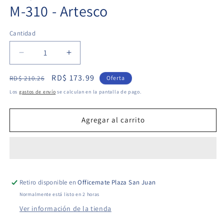
M-310 - Artesco
Cantidad
Cantidad
Reducir
Aumentar
cantidad
cantidad
Precio
Precio
RD$ 173.99
para
para
RD$ 210.26
Oferta
Dispensador
Dispensador
habitual
de
Los
gastos de envío
se calculan en la pantalla de pago.
de
de
oferta
Cinta
Cinta
Adhesiva
Adhesiva
Agregar al carrito
M-
M-
310
310
-
-
Artesco
Artesco
Retiro disponible en
Officemate Plaza San Juan
Normalmente está listo en 2 horas
Ver información de la tienda