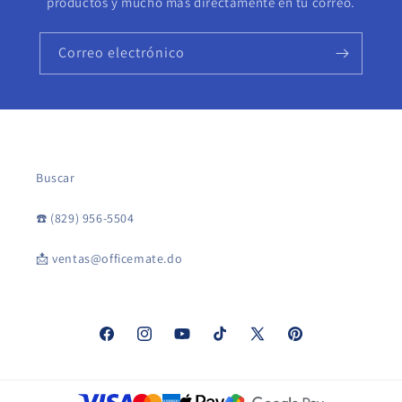
productos y mucho más directamente en tu correo.
Correo electrónico
Buscar
☎️ (829) 956-5504
📩 ventas@officemate.do
Facebook
Instagram
YouTube
TikTok
X
Pinterest
(Twitter)