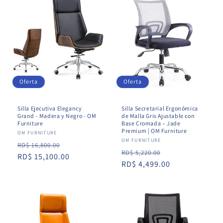
Oferta
Oferta
Silla Ejecutiva Elegancy
Silla Secretarial Ergonómica
Grand - Madera y Negro - OM
de Malla Gris Ajustable con
Furniture
Base Cromada – Jade
Premium | OM Furniture
Proveedor:
OM FURNITURE
Proveedor:
OM FURNITURE
Precio
Precio
RD$ 16,800.00
Precio
Precio
RD$ 5,220.00
habitual
RD$ 15,100.00
de
habitual
RD$ 4,499.00
de
oferta
oferta