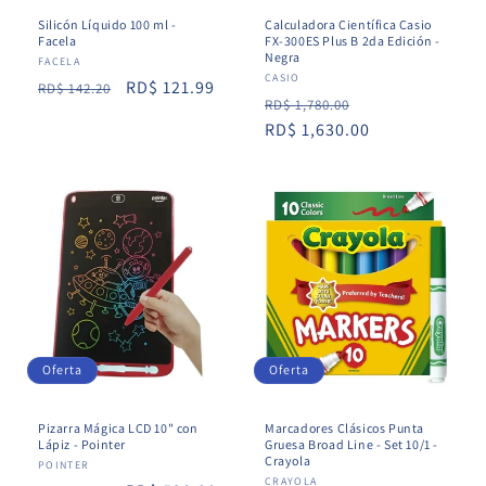
Silicón Líquido 100 ml -
Calculadora Científica Casio
Facela
FX-300ES Plus B 2da Edición -
Negra
Proveedor:
FACELA
Proveedor:
CASIO
Precio
Precio
RD$ 121.99
RD$ 142.20
Precio
Precio
RD$ 1,780.00
habitual
de
habitual
RD$ 1,630.00
de
oferta
oferta
Oferta
Oferta
Pizarra Mágica LCD 10" con
Marcadores Clásicos Punta
Lápiz - Pointer
Gruesa Broad Line - Set 10/1 -
Crayola
Proveedor:
POINTER
Proveedor:
CRAYOLA