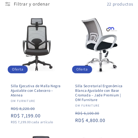
Filtrar y ordenar
22 productos
i
ó
n
:
Oferta
Oferta
Silla Ejecutiva de Malla Negra
Silla Secretarial Ergonómica
Ajustable con Cabecero –
Blanca Ajustable con Base
Atenea
Cromada – Jade Premium |
OM Furniture
Proveedor:
OM FURNITURE
Proveedor:
OM FURNITURE
Precio
Precio
RD$ 8,220.00
Precio
Precio
RD$ 6,100.00
habitual
RD$ 7,199.00
de
habitual
RD$ 4,800.00
de
Precio
RD$ 7,199.00 cada artículo
oferta
unitario
oferta