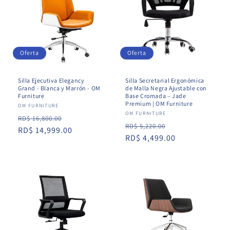
Oferta
Oferta
Silla Ejecutiva Elegancy
Silla Secretarial Ergonómica
Grand - Blanca y Marrón - OM
de Malla Negra Ajustable con
Furniture
Base Cromada – Jade
Premium | OM Furniture
Proveedor:
OM FURNITURE
Proveedor:
OM FURNITURE
Precio
Precio
RD$ 16,800.00
Precio
Precio
RD$ 5,220.00
habitual
RD$ 14,999.00
de
habitual
RD$ 4,499.00
de
oferta
oferta