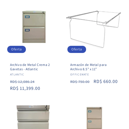
Oferta
Oferta
Archivo de Metal Crema 2
Armazón de Metal para
Gavetas - Atlantic
Archivo 8.5" x 11"
Proveedor:
ATLANTIC
Proveedor:
OFFICEMATE
Precio
Precio
Precio
Precio
RD$ 660.00
RD$ 12,086.24
RD$ 750.00
habitual
RD$ 11,399.00
de
habitual
de
oferta
oferta