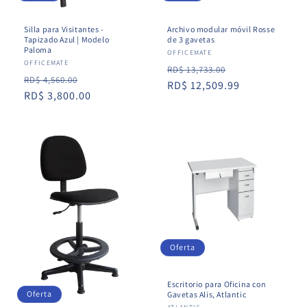
Silla para Visitantes -
Archivo modular móvil Rosse
Tapizado Azul | Modelo
de 3 gavetas
Paloma
Proveedor:
OFFICEMATE
Proveedor:
OFFICEMATE
Precio
Precio
RD$ 13,733.00
Precio
Precio
RD$ 4,560.00
habitual
RD$ 12,509.99
de
habitual
RD$ 3,800.00
de
oferta
oferta
Oferta
Escritorio para Oficina con
Oferta
Gavetas Alis, Atlantic