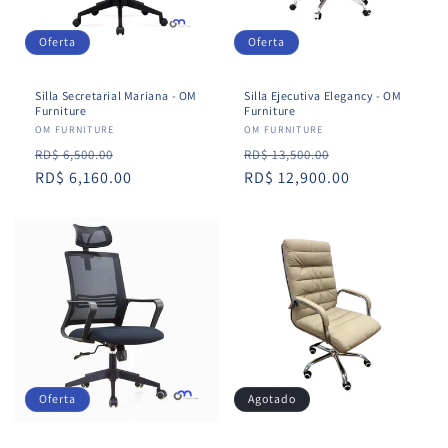
Oferta
Oferta
Silla Secretarial Mariana - OM
Silla Ejecutiva Elegancy - OM
Furniture
Furniture
Proveedor:
OM FURNITURE
Proveedor:
OM FURNITURE
Precio
Precio
Precio
Precio
RD$ 6,500.00
RD$ 13,500.00
habitual
RD$ 6,160.00
de
habitual
RD$ 12,900.00
de
oferta
oferta
Oferta
Agotado