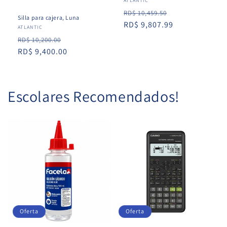
Proveedor:
ATLANTIC
Precio
Precio
RD$ 10,459.50
Silla para cajera, Luna
habitual
RD$ 9,807.99
de
Proveedor:
ATLANTIC
oferta
Precio
Precio
RD$ 10,200.00
habitual
RD$ 9,400.00
de
oferta
Escolares Recomendados!
Oferta
Oferta