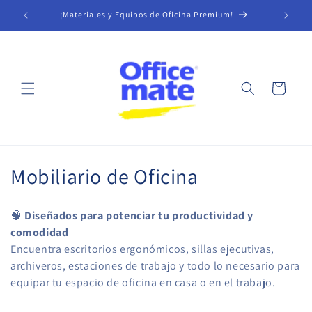
Ir
directamente
¡Materiales y Equipos de Oficina Premium!
M
al contenido
Carrito
C
Mobiliario de Oficina
o
🧠
Diseñados para potenciar tu productividad y
l
comodidad
Encuentra escritorios ergonómicos, sillas ejecutivas,
e
archiveros, estaciones de trabajo y todo lo necesario para
c
equipar tu espacio de oficina en casa o en el trabajo.
c