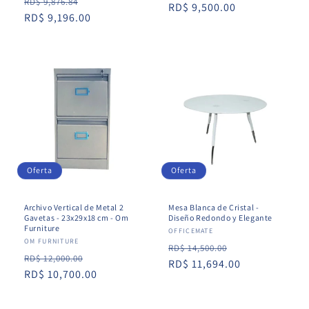
Precio
Precio
RD$ 9,876.84
habitual
RD$ 9,500.00
de
habitual
RD$ 9,196.00
de
oferta
oferta
Oferta
Oferta
Archivo Vertical de Metal 2
Mesa Blanca de Cristal -
Gavetas - 23x29x18 cm - Om
Diseño Redondo y Elegante
Furniture
Proveedor:
OFFICEMATE
Proveedor:
OM FURNITURE
Precio
Precio
RD$ 14,500.00
Precio
Precio
RD$ 12,000.00
habitual
RD$ 11,694.00
de
habitual
RD$ 10,700.00
de
oferta
oferta