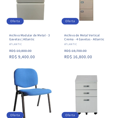
Oferta
Oferta
Archivo Modular de Metal - 3
Archivo de Metal Vertical
Gavetas | Atlantic
Crema - 4 Gavetas - Atlantic
Proveedor:
ATLANTIC
Proveedor:
ATLANTIC
Precio
Precio
Precio
Precio
RD$ 10,800.00
RD$ 18,700.00
habitual
RD$ 9,400.00
de
habitual
RD$ 16,800.00
de
oferta
oferta
Oferta
Oferta