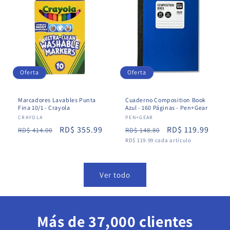
Oferta
Oferta
Marcadores Lavables Punta
Cuaderno Composition Book
Fina 10/1 - Crayola
Azul - 160 Páginas - Pen+Gear
Proveedor:
CRAYOLA
Proveedor:
PEN+GEAR
Precio
Precio
RD$ 355.99
Precio
Precio
RD$ 119.99
RD$ 414.00
RD$ 148.80
Precio
habitual
de
habitual
RD$ 119.99 cada artículo
de
unitario
oferta
oferta
Ver todo
Más de 37,000 clientes