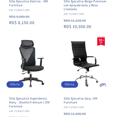
Silla Ejecutiva Katrina - OM
Silla Ejecutiva Beige Premium
Furniture
con Apoyabrazos y Base
Cromada
Proveedor:
OM FURNITURE
Proveedor:
OM FURNITURE
Precio
Precio
RD$ 9,000.00
Precio
Precio
RD$ 11,228.00
habitual
RD$ 8,156.00
de
habitual
RD$ 10,500.00
de
oferta
oferta
Oferta
Oferta
Silla Ejecutiva Gary, OM
Silla Ejecutiva Ergonómica
Furniture
Rony - Diseño Premium | OM
Furniture
Proveedor:
OM FURNITURE
Proveedor:
OM FURNITURE
Precio
Precio
RD$ 11,400.00