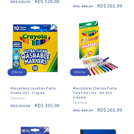
Precio
Precio
RD$ 528.00
RD$ 635.00
Precio
Precio
RD$ 265.99
RD$ 388.24
habitual
de
habitual
de
oferta
oferta
Oferta
Oferta
Marcadores Lavables Punta
Marcadores Clásicos Punta
Gruesa 10/1 - Crayola
Fina Fine Line - Set 10/1 -
Crayola
Proveedor:
CRAYOLA
Proveedor:
CRAYOLA
Precio
Precio
RD$ 355.99
RD$ 414.00
Precio
Precio
RD$ 265.99
RD$ 380.24
habitual
de
habitual
de
oferta
oferta