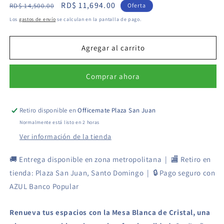
Precio
Precio
RD$ 11,694.00
para
para
RD$ 14,500.00
Oferta
Mesa
Mesa
habitual
de
Los
gastos de envío
se calculan en la pantalla de pago.
Blanca
Blanca
oferta
de
de
Cristal
Cristal
Agregar al carrito
-
-
Diseño
Diseño
Comprar ahora
Redondo
Redondo
y
y
Elegante
Elegante
Retiro disponible en
Officemate Plaza San Juan
Normalmente está listo en 2 horas
Ver información de la tienda
🚚 Entrega disponible en zona metropolitana | 🏬 Retiro en
tienda: Plaza San Juan, Santo Domingo | 🔒 Pago seguro con
AZUL Banco Popular
Renueva tus espacios con la Mesa Blanca de Cristal, una