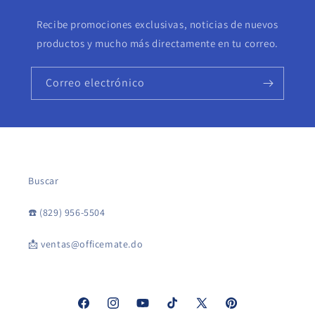
Recibe promociones exclusivas, noticias de nuevos
productos y mucho más directamente en tu correo.
Correo electrónico
Buscar
☎️ (829) 956-5504
📩 ventas@officemate.do
Facebook
Instagram
YouTube
TikTok
X
Pinterest