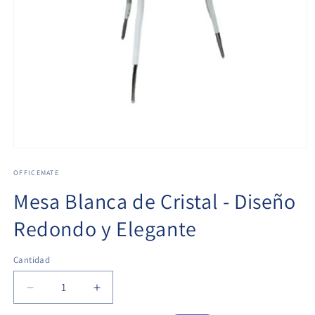
OFFICEMATE
Mesa Blanca de Cristal - Diseño
Redondo y Elegante
Cantidad
Cantidad
Reducir
Aumentar
cantidad
cantidad