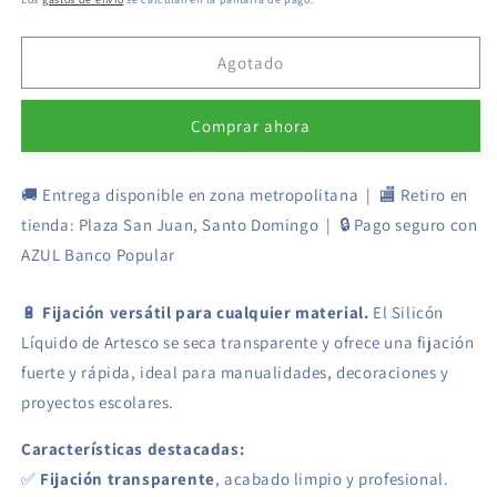
Líquido
Líquido
oferta
100
100
ml
ml
Agotado
-
-
Artesco
Artesco
Comprar ahora
🚚 Entrega disponible en zona metropolitana | 🏬 Retiro en
tienda: Plaza San Juan, Santo Domingo | 🔒 Pago seguro con
AZUL Banco Popular
🔋
Fijación versátil para cualquier material.
El Silicón
Líquido de Artesco se seca transparente y ofrece una fijación
fuerte y rápida, ideal para manualidades, decoraciones y
proyectos escolares.
Características destacadas:
✅
Fijación transparente
, acabado limpio y profesional.