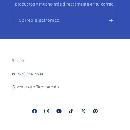
productos y mucho más directamente en tu correo.
Correo electrónico
Buscar
☎️ (829) 956-5504
📩 ventas@officemate.do
Facebook
Instagram
YouTube
TikTok
X
Pinterest
(Twitter)