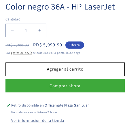
Color negro 36A - HP LaserJet
Cantidad
Cantidad
Reducir
Aumentar
cantidad
cantidad
Precio
Precio
RD$ 5,999.90
para
para
RD$ 7,200.00
Oferta
Cartucho
Cartucho
habitual
de
Los
gastos de envío
se calculan en la pantalla de pago.
de
de
oferta
toner
toner
HP
HP
Agregar al carrito
LaserJet
LaserJet
Color
Color
Comprar ahora
negro
negro
36A
36A
-
-
HP
HP
Retiro disponible en
Officemate Plaza San Juan
LaserJet
LaserJet
Normalmente está listo en 2 horas
Ver información de la tienda