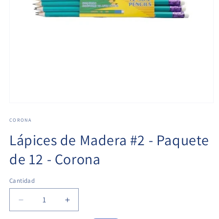
CORONA
Lápices de Madera #2 - Paquete
de 12 - Corona
Cantidad
Cantidad
Reducir
Aumentar
cantidad
cantidad