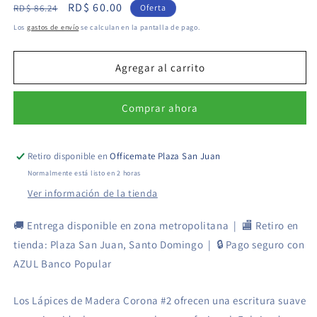
Precio
Precio
RD$ 60.00
para
para
RD$ 86.24
Oferta
Lápices
Lápices
habitual
de
Los
gastos de envío
se calculan en la pantalla de pago.
de
de
oferta
Madera
Madera
#2
#2
Agregar al carrito
-
-
Paquete
Paquete
Comprar ahora
de
de
12
12
-
-
Corona
Corona
Retiro disponible en
Officemate Plaza San Juan
Normalmente está listo en 2 horas
Ver información de la tienda
🚚 Entrega disponible en zona metropolitana | 🏬 Retiro en
tienda: Plaza San Juan, Santo Domingo | 🔒 Pago seguro con
AZUL Banco Popular
Los Lápices de Madera Corona #2 ofrecen una escritura suave