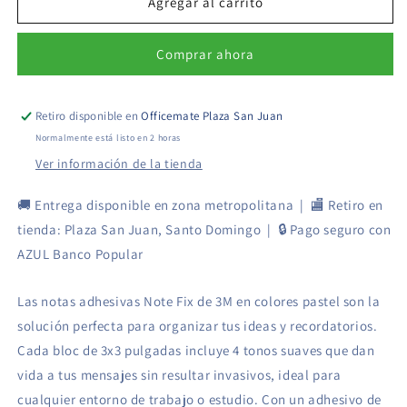
Fix
Fix
Agregar al carrito
3M
3M
3x3
3x3
Comprar ahora
-
-
4
4
Colores
Colores
Pastel
Pastel
Retiro disponible en
Officemate Plaza San Juan
Normalmente está listo en 2 horas
Ver información de la tienda
🚚 Entrega disponible en zona metropolitana | 🏬 Retiro en
tienda: Plaza San Juan, Santo Domingo | 🔒 Pago seguro con
AZUL Banco Popular
Las notas adhesivas Note Fix de 3M en colores pastel son la
solución perfecta para organizar tus ideas y recordatorios.
Cada bloc de 3x3 pulgadas incluye 4 tonos suaves que dan
vida a tus mensajes sin resultar invasivos, ideal para
cualquier entorno de trabajo o estudio. Con un adhesivo de