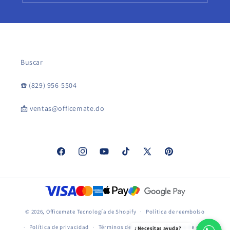
Buscar
☎️ (829) 956-5504
📩 ventas@officemate.do
Facebook
Instagram
YouTube
TikTok
X
Pinterest
(Twitter)
Formas
de
© 2026,
Officemate
Tecnología de Shopify
Política de reembolso
pago
Política de privacidad
Términos del servicio
Política de envío
¿Necesitas ayuda?