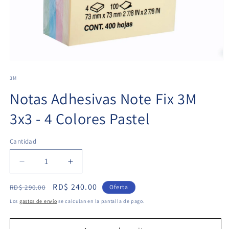
3M
Notas Adhesivas Note Fix 3M
3x3 - 4 Colores Pastel
Cantidad
Cantidad
Reducir
Aumentar
cantidad
cantidad
Precio
Precio
RD$ 240.00
para
para
RD$ 290.00
Oferta
Notas
Notas
habitual
de
Los
gastos de envío
se calculan en la pantalla de pago.
Adhesivas
Adhesivas
oferta
Note
Note