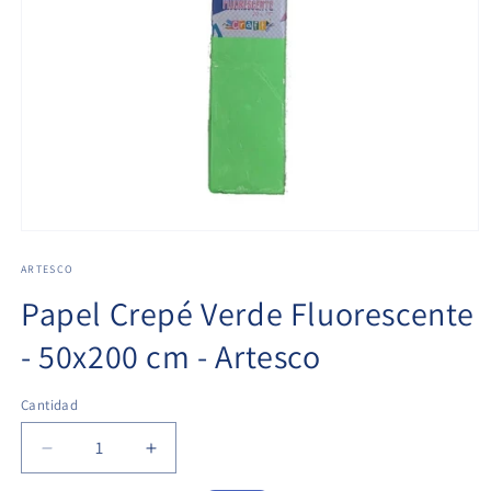
ARTESCO
Papel Crepé Verde Fluorescente
- 50x200 cm - Artesco
Cantidad
Cantidad
Reducir
Aumentar
cantidad
cantidad