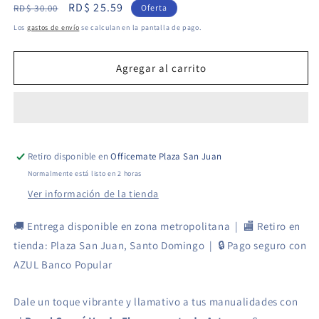
Precio
Precio
RD$ 25.59
para
para
RD$ 30.00
Oferta
Papel
Papel
habitual
de
Los
gastos de envío
se calculan en la pantalla de pago.
Crepé
Crepé
oferta
Verde
Verde
Fluorescente
Fluorescente
Agregar al carrito
-
-
50x200
50x200
cm
cm
-
-
Artesco
Artesco
Retiro disponible en
Officemate Plaza San Juan
Normalmente está listo en 2 horas
Ver información de la tienda
🚚 Entrega disponible en zona metropolitana | 🏬 Retiro en
tienda: Plaza San Juan, Santo Domingo | 🔒 Pago seguro con
AZUL Banco Popular
Dale un toque vibrante y llamativo a tus manualidades con