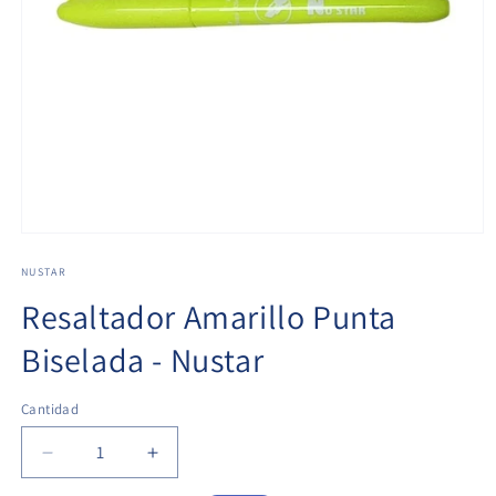
NUSTAR
Resaltador Amarillo Punta
Biselada - Nustar
Cantidad
Cantidad
Reducir
Aumentar
cantidad
cantidad