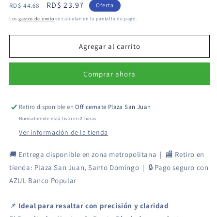
Precio
Precio
RD$ 23.97
para
para
RD$ 44.68
Oferta
Resaltador
Resaltador
habitual
de
Los
gastos de envío
se calculan en la pantalla de pago.
Amarillo
Amarillo
oferta
Punta
Punta
Biselada
Biselada
Agregar al carrito
-
-
Nustar
Nustar
Comprar ahora
Retiro disponible en
Officemate Plaza San Juan
Normalmente está listo en 2 horas
Ver información de la tienda
🚚 Entrega disponible en zona metropolitana | 🏬 Retiro en
tienda: Plaza San Juan, Santo Domingo | 🔒 Pago seguro con
AZUL Banco Popular
📌
Ideal para resaltar con precisión y claridad